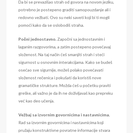
Da bi se prevazišao strah od govora na novom jeziku,
potrebno je postepeno graditi samopouzdanje ali i
redovno vežbati. Ovo su neki saveti koji bi ti mogli
pomoći kako da se oslobodiš straha.
Počni jednostavno.
Započni sa jednostavnim i
laganim razgovorima, a zatim postepeno povećavaj
složenost. Na taj način ćeš smanjiti strah i steći
sigurnost u osnovnim interakcijama. Kako se budeš
osećao sve sigurnije, možeš polako povećavati
složenost rečenica i pokušati da koristiš nove
gramatičke strukture. Možda ćeš u početku praviti
greške, ali važno je da ih ne doživljavaš kao prepreku
već kao deo učenja.
Vežbaj sa izvornim govornicima i nastavnicima.
Rad sa izvornim govornicima i nastavnicima koji
pružaju konstruktivne povratne informacije stvara