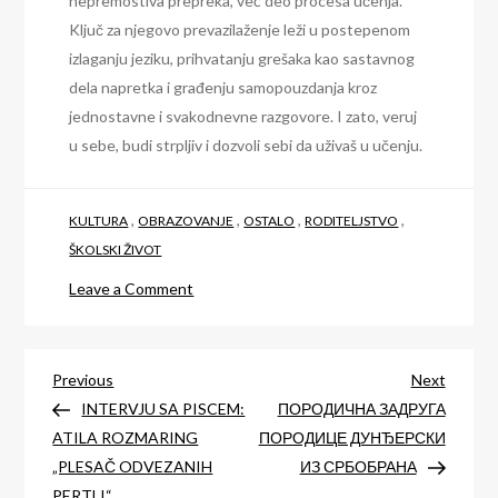
nepremostiva prepreka, već deo procesa učenja.
Ključ za njegovo prevazilaženje leži u postepenom
izlaganju jeziku, prihvatanju grešaka kao sastavnog
dela napretka i građenju samopouzdanja kroz
jednostavne i svakodnevne razgovore. I zato, veruj
u sebe, budi strpljiv i dozvoli sebi da uživaš u učenju.
,
,
,
,
KULTURA
OBRAZOVANJE
OSTALO
RODITELJSTVO
ŠKOLSKI ŽIVOT
on
Leave a Comment
Kako
prevazići
Post
strah
Previous
Next
Previous
Next
od
Post
Post
INTERVJU SA PISCEM:
ПОРОДИЧНА ЗАДРУГА
navigation
pričanja
ATILA ROZMARING
ПОРОДИЦЕ ДУНЂЕРСКИ
na
„PLESAČ ODVEZANIH
ИЗ СРБОБРАНА
nemačkom
PERTLI“