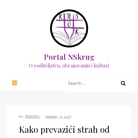
Skip
to
content
Portal NSkrug
O roditeljstvu, obrazovanju i kulturi
Search
for:
by:
NSKRUG
Kako prevazići strah od