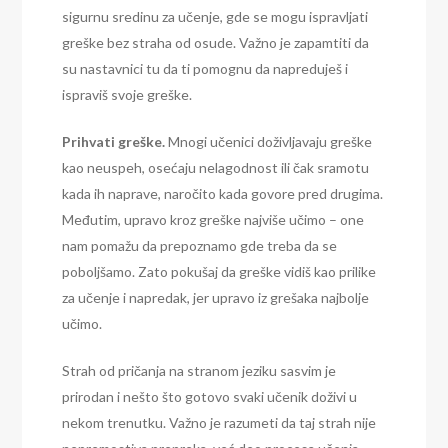
sigurnu sredinu za učenje, gde se mogu ispravljati
greške bez straha od osude. Važno je zapamtiti da
su nastavnici tu da ti pomognu da napreduješ i
ispraviš svoje greške.
Prihvati greške.
Mnogi učenici doživljavaju greške
kao neuspeh, osećaju nelagodnost ili čak sramotu
kada ih naprave, naročito kada govore pred drugima.
Međutim, upravo kroz greške najviše učimo – one
nam pomažu da prepoznamo gde treba da se
poboljšamo. Zato pokušaj da greške vidiš kao prilike
za učenje i napredak, jer upravo iz grešaka najbolje
učimo.
Strah od pričanja na stranom jeziku sasvim je
prirodan i nešto što gotovo svaki učenik doživi u
nekom trenutku. Važno je razumeti da taj strah nije