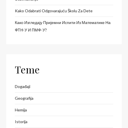
Kako Odabrati Odgovarajuću Školu Za Dete
Како Изгледају Пријемни Испити Из Математике На
ФТН-У И ПМФ-У?
Teme
Događaji
Geografija
Hemija
Istorija