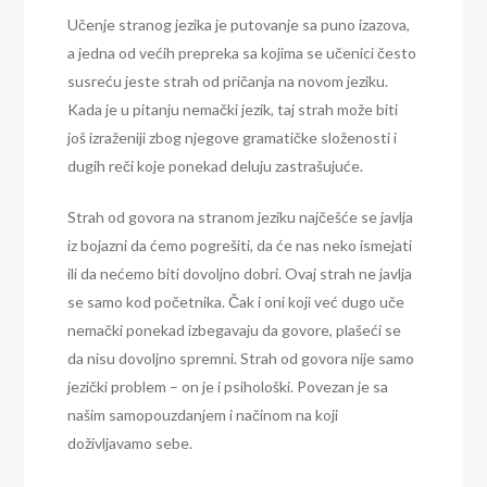
Učenje stranog jezika je putovanje sa puno izazova,
a jedna od većih prepreka sa kojima se učenici često
susreću jeste strah od pričanja na novom jeziku.
Kada je u pitanju nemački jezik, taj strah može biti
još izraženiji zbog njegove gramatičke složenosti i
dugih reči koje ponekad deluju zastrašujuće.
Strah od govora na stranom jeziku najčešće se javlja
iz bojazni da ćemo pogrešiti, da će nas neko ismejati
ili da nećemo biti dovoljno dobri. Ovaj strah ne javlja
se samo kod početnika. Čak i oni koji već dugo uče
nemački ponekad izbegavaju da govore, plašeći se
da nisu dovoljno spremni. Strah od govora nije samo
jezički problem – on je i psihološki. Povezan je sa
našim samopouzdanjem i načinom na koji
doživljavamo sebe.