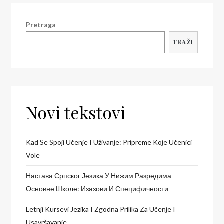
Pretraga
TRAŽI
Novi tekstovi
Kad Se Spoji Učenje I Uživanje: Pripreme Koje Učenici
Vole
Настава Српског Језика У Нижим Разредима
Основне Школе: Изазови И Специфичности
Letnji Kursevi Jezika I Zgodna Prilika Za Učenje I
Usavršavanje