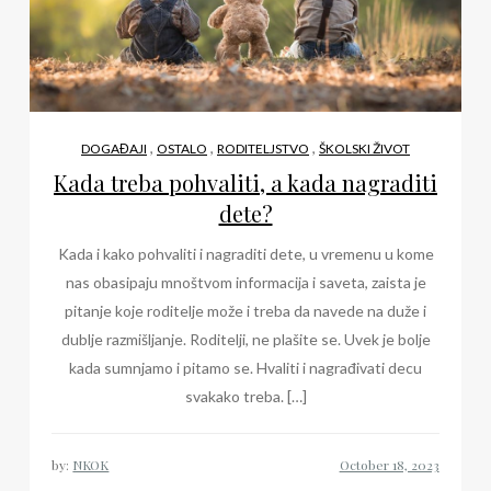
,
,
,
DOGAĐAJI
OSTALO
RODITELJSTVO
ŠKOLSKI ŽIVOT
Kada treba pohvaliti, a kada nagraditi
dete?
Kada i kako pohvaliti i nagraditi dete, u vremenu u kome
nas obasipaju mnoštvom informacija i saveta, zaista je
pitanje koje roditelje može i treba da navede na duže i
dublje razmišljanje. Roditelji, ne plašite se. Uvek je bolje
kada sumnjamo i pitamo se. Hvaliti i nagrađivati decu
svakako treba. […]
by:
NKOK