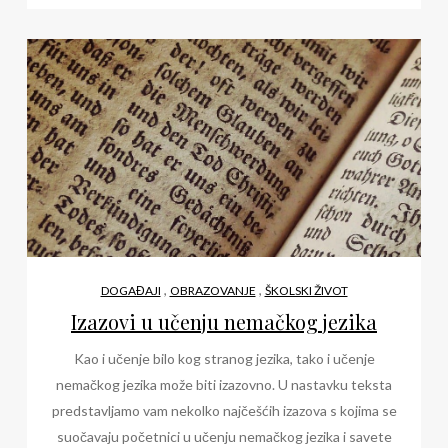
,
,
DOGAĐAJI
OBRAZOVANJE
ŠKOLSKI ŽIVOT
Izazovi u učenju nemačkog jezika
Kao i učenje bilo kog stranog jezika, tako i učenje
nemačkog jezika može biti izazovno. U nastavku teksta
predstavljamo vam nekolko najčešćih izazova s kojima se
suočavaju početnici u učenju nemačkog jezika i savete