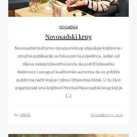
DOGAĐAJI
Novosadski krug
Novosadski kulturno-obrazovni krug objavljuje književne i
stručne publikacije sa fokusom na pojedinca. Jedan od
ciljeva našeg izdavaštva jeste da podrži izdavačku
delatnost i omogući kvalitetnim autorima da se približe
publici na način koji je i njima i čitaocima blizak. U tu čast
organizovali smo književni festival Novosadski krug koji je
[…]
by:
NKOK