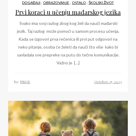
,
,
,
DOGAĐAJI
OBRAZOVANJE
OSTALO
ŠKOLSKI ŽIVOT
Prvi koraci u učenju mađarskog jezika
Svako ima svoj razlog zbog kog želi da nauči mađarski
jezik. Taj razlog može pomoći u samom procesu učenja.
Kada se izgovori prva rečenica ili prvi put odgovori na
neko pitanje, osoba će želeti da nauči što više kako bi
savladala sve prepreke na putu do tečne komunikacije.
Važno je […]
by:
NKOK