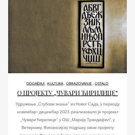
,
,
,
DOGAĐAJI
KULTURA
OBRAZOVANJE
OSTALO
О ПРОЈЕКТУ „ЧУВАРИ ЋИРИЛИЦЕ“
Удружење „Стубови знања“ из Новог Сада, у периоду
новембар- децембар 2023. реализовало је пројекат
„Чувари ћирилице“ у ОШ „Марија Трандафил“, у
Ветернику. Финансијску подршку овом пројекту