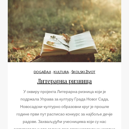
,
,
DOGAĐAJI
KULTURA
ŠKOLSKI ŽIVOT
Литерарна ризница
У оквиру пројекта Литерарна ризница који је
подржала Управа за културу Града Новог Сада,
Новосадски-културно образовни круг је прошле
године први пут расписао конкурс за најбоље дечје
радове. Захваљујући учесницима који су нас
мотивисали и ове године смо организовали књижевни