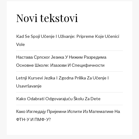
Novi tekstovi
Kad Se Spoji Učenje I Uživanje: Pripreme Koje Učenici
Vole
Настава Српског Језика У Нижим Разредима
Основне Школе: Изазови И Специфичности
Letnji Kursevi Jezika I Zgodna Prilika Za Učenje I
Usavršavanje
Kako Odabrati Odgovarajuću Školu Za Dete
Како Изгледају Пријемни Испити Из Математике На
ФТН-У И ПМФ-У?