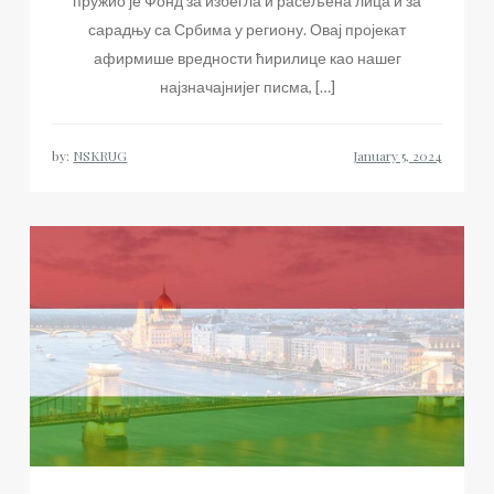
пружио је Фонд за избегла и расељена лица и за
сарадњу са Србима у региону. Овај пројекат
афирмише вредности ћирилице као нашег
најзначајнијег писма, […]
by:
NSKRUG