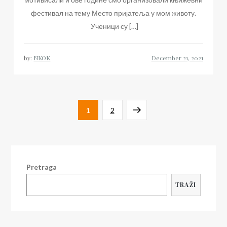
фестивал на тему Место пријатеља у мом животу.
Ученици су […]
by:
NKOK
Posts
Page
Page
Next
1
2
navigation
page
Pretraga
TRAŽI