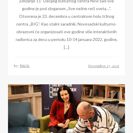
Zimzarije 11” Dečijeg kulturnog centra Novi Sad ove
godine je pod sloganom ,,Sve nežne reči sveta…”.
Otvorena je 23. decembra u centralnom holu tržnog
centra ,,BIG”. Kao stalni saradnik, Novosadski kulturno-
obrazovni će organizovati ove godine više interaktivnih
radionica za decu u periodu 10-14 januara 2022. godine,
[…]
by:
NKOK