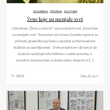
,
,
DOGAĐAJI
ISTORIJA
KULTURA
Žene koje su menjale svet
Udruženje „Život u radosti“ sprovodi javni rad „Žene koje
su menjale svet“ finansiran od strane Gradske uprave za
privredu grada Novog Sada u saradnji sa Nacionalnom
službom za zapošljavanje. Ovim projektom cilj nam je da
buduće naraštaje informišemo o našim precima, a
posebno ženama koje su imale važnu ulogu kroz […]
by:
NKOK