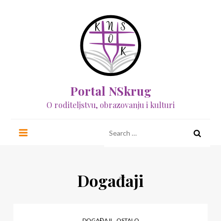
Skip
to
content
Portal NSkrug
O roditeljstvu, obrazovanju i kulturi
Search
for:
Događaji
,
DOGAĐAJI
OSTALO