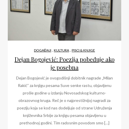
,
,
DOGAĐAJI
KULTURA
PISCI & KNJIGE
Dejan Bogojević: Poezija pobeđuje ako
je posebna
Dejan Bogojević je ovogodišnji dobitnik nagrade „Milan
Rakić” za knjigu pesama Suve senke rastu, objavljenu
prošle godine u izdanju Novosadskog kulturno-
obrazovnog kruga. Reč je o najprestižnijoj nagradi za
poeziju koja se kod nas dodeljuje od strane Udruženja
književnika Srbije za knjigu pesama objavljenu u
prethodnoj godini. Tim radosnim povodom smo […]