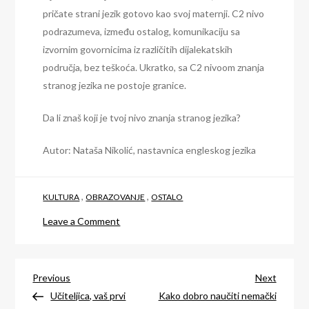
pričate strani jezik gotovo kao svoj maternji. C2 nivo
podrazumeva, između ostalog, komunikaciju sa
izvornim govornicima iz različitih dijalekatskih
područja, bez teškoća. Ukratko, sa C2 nivoom znanja
stranog jezika ne postoje granice.
Da li znaš koji je tvoj nivo znanja stranog jezika?
Autor: Nataša Nikolić, nastavnica engleskog jezika
,
,
KULTURA
OBRAZOVANJE
OSTALO
on
Leave a Comment
Na
kom
Post
nivou
Previous
Next
Previous
Next
govoriš
Post
Post
Učiteljica, vaš prvi
Kako dobro naučiti nemački