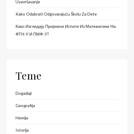
Usavršavanje
Kako Odabrati Odgovarajuću Školu Za Dete
Како Изгледају Пријемни Испити Из Математике На
ФТН-У И ПМФ-У?
Teme
Događaji
Geografija
Hemija
Istorija