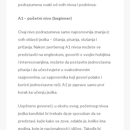
podrazumeva svaki od ovih nivoa i podnivoa:
A1 – početni nivo (beginner)
Ovaj nivo podrazumeva samo najosnovnija znanja iz
svih oblasti jezika – čitanja, pisanja, slušanja i
pričanja. Nakon završenog A1 nivoa možete se
predstaviti na engleskom, govoriti o svojim hobijima
i interesovanjima, možete da postavite jednostavna
pitanja i da učestvujete u svakodnevnim
razgovorima, uz sagovornika koji govori polako i
koristi jednostavne reči. A1 je zapravo samo prvi
korak ka učenju jezika.
Uopšteno govoreći, u okviru ovog, početnog nivoa
jezika kandidat bi trebalo da je sposoban da se
predstavi, kaže kako se zove, odakle je, koliko ima
godina, koje je nacionalnosti i slično. Takođe bi