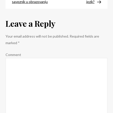
navigation
engleski?
saveznik u obrazovanju
jezik?
Leave a Reply
Your email address will not be published.
Required fields are
marked
*
Comment