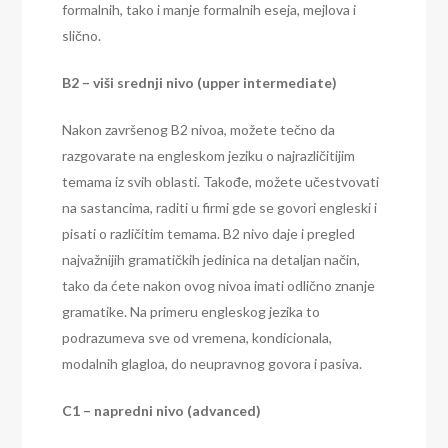
formalnih, tako i manje formalnih eseja, mejlova i
slično.
B2 – viši srednji nivo (upper intermediate)
Nakon završenog B2 nivoa, možete tečno da
razgovarate na engleskom jeziku o najrazličitijim
temama iz svih oblasti. Takođe, možete učestvovati
na sastancima, raditi u firmi gde se govori engleski i
pisati o različitim temama. B2 nivo daje i pregled
najvažnijih gramatičkih jedinica na detaljan način,
tako da ćete nakon ovog nivoa imati odlično znanje
gramatike. Na primeru engleskog jezika to
podrazumeva sve od vremena, kondicionala,
modalnih glagloa, do neupravnog govora i pasiva.
C1 – napredni nivo (advanced)