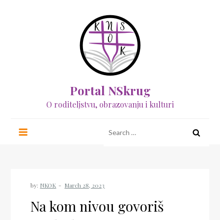
Skip
to
content
Portal NSkrug
O roditeljstvu, obrazovanju i kulturi
Search
for:
by:
NKOK
Na kom nivou govoriš