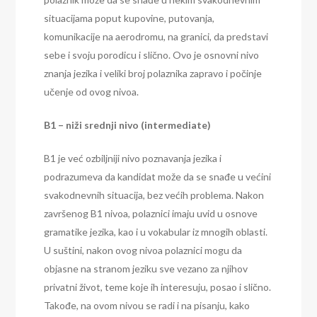
situacijama poput kupovine, putovanja,
komunikacije na aerodromu, na granici, da predstavi
sebe i svoju porodicu i slično. Ovo je osnovni nivo
znanja jezika i veliki broj polaznika zapravo i počinje
učenje od ovog nivoa.
B1 – niži srednji nivo (intermediate)
B1 je već ozbiljniji nivo poznavanja jezika i
podrazumeva da kandidat može da se snađe u većini
svakodnevnih situacija, bez većih problema. Nakon
završenog B1 nivoa, polaznici imaju uvid u osnove
gramatike jezika, kao i u vokabular iz mnogih oblasti.
U suštini, nakon ovog nivoa polaznici mogu da
objasne na stranom jeziku sve vezano za njihov
privatni život, teme koje ih interesuju, posao i slično.
Takođe, na ovom nivou se radi i na pisanju, kako