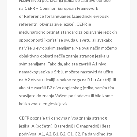
Nazivi nivoa poznavanja jezika se zapravo odnose
na
CEFR
–
C
ommon
E
uropean
F
ramework
of
R
eference for languages (Zajednički evropski
referentni okvir za žive jezike). CEFR je
međunarodno priznat standard za opisivanje jezičkih
sposobnosti i koristi se svuda u svetu, ali svakako
najviše u evropskim zemljama. Na ovaj način možemo
objektivno opisati nečije znanje stranog jezika u
svim zemljama. Tako da, ako ste završili A1 nivo
nemačkog jezika u Srbiji, možete nastaviti da učite
na A2 nivou u Italiji, a nakon toga na B1 u Austriji. Ili
ako ste završili B2 nivo engleskog jezika, samim tim
stavljate do znanja Vašem poslodavcu ili bilo kome
koliko znate engleski jezik.
CEFR poznaje tri osnovna nivoa znanja stranog
jezika: A (početni), B (srednji) i C (napredni) i šest
podnivoa: A1, A2, B1, B2, C1, C2. Pa da vidimo šta