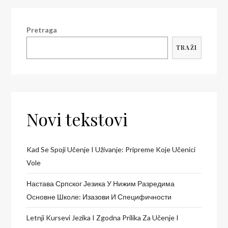
Pretraga
TRAŽI
Novi tekstovi
Kad Se Spoji Učenje I Uživanje: Pripreme Koje Učenici
Vole
Настава Српског Језика У Нижим Разредима
Основне Школе: Изазови И Специфичности
Letnji Kursevi Jezika I Zgodna Prilika Za Učenje I