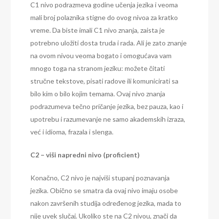
C1 nivo podrazmeva godine učenja jezika i veoma
mali broj polaznika stigne do ovog nivoa za kratko
vreme. Da biste imali C1 nivo znanja, zaista je
potrebno uložiti dosta truda i rada. Ali je zato znanje
na ovom nivou veoma bogato i omogućava vam
mnogo toga na stranom jeziku: možete čitati
stručne tekstove, pisati radove ili komunicirati sa
bilo kim o bilo kojim temama. Ovaj nivo znanja
podrazumeva tečno pričanje jezika, bez pauza, kao i
upotrebu i razumevanje ne samo akademskih izraza,
već i idioma, frazala i slenga.
C2 – viši napredni nivo (proficient)
Konačno, C2 nivo je najviši stupanj poznavanja
jezika. Obično se smatra da ovaj nivo imaju osobe
nakon završenih studija određenog jezika, mada to
nije uvek slučaj. Ukoliko ste na C2 nivou, znači da