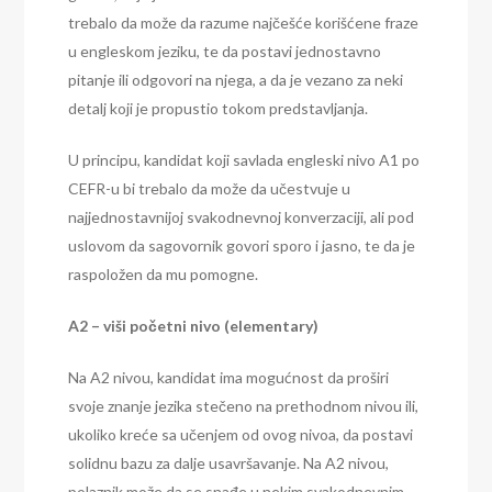
trebalo da može da razume najčešće korišćene fraze
u engleskom jeziku, te da postavi jednostavno
pitanje ili odgovori na njega, a da je vezano za neki
detalj koji je propustio tokom predstavljanja.
U principu, kandidat koji savlada engleski nivo A1 po
CEFR-u bi trebalo da može da učestvuje u
najjednostavnijoj svakodnevnoj konverzaciji, ali pod
uslovom da sagovornik govori sporo i jasno, te da je
raspoložen da mu pomogne.
A2 – viši početni nivo (elementary)
Na A2 nivou, kandidat ima mogućnost da proširi
svoje znanje jezika stečeno na prethodnom nivou ili,
ukoliko kreće sa učenjem od ovog nivoa, da postavi
solidnu bazu za dalje usavršavanje. Na A2 nivou,
polaznik može da se snađe u nekim svakodnevnim